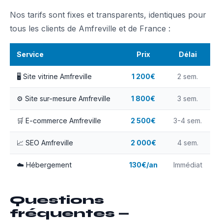
Nos tarifs sont fixes et transparents, identiques pour
tous les clients de Amfreville et de France :
Service
Prix
Délai
🖥️ Site vitrine Amfreville
1 200€
2 sem.
⚙️ Site sur-mesure Amfreville
1 800€
3 sem.
🛒 E-commerce Amfreville
2 500€
3-4 sem.
📈 SEO Amfreville
2 000€
4 sem.
☁️ Hébergement
130€/an
Immédiat
Questions
fréquentes —