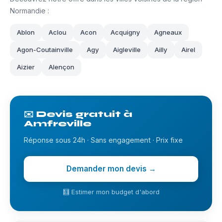
Normandie :
Ablon
Aclou
Acon
Acquigny
Agneaux
Agon-Coutainville
Agy
Aigleville
Ailly
Airel
Aizier
Alençon
✉️ Devis gratuit à
Amfreville
Réponse sous 24h · Sans engagement · Prix fixe
Demander mon devis →
🧮 Estimer mon budget d'abord