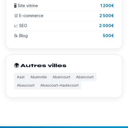
🖥️ Site vitrine
1 200€
🛒 E-commerce
2 500€
📈 SEO
2 000€
📝 Blog
500€
🌍 Autres villes
Aast
Abainville
Abancourt
Abancourt
Abaucourt
Abaucourt-Hautecourt