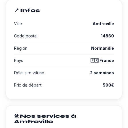
📍 Infos
Ville
Amfreville
Code postal
14860
Région
Normandie
Pays
🇫🇷 France
Délai site vitrine
2 semaines
Prix de départ
500€
🛠️ Nos services à
Amfreville