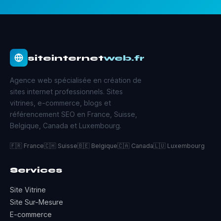
siteinternet
web.fr
Agence web spécialisée en création de
sites internet professionnels. Sites
vitrines, e-commerce, blogs et
référencement SEO en France, Suisse,
Belgique, Canada et Luxembourg.
🇫🇷 France
🇨🇭 Suisse
🇧🇪 Belgique
🇨🇦 Canada
🇱🇺 Luxembourg
Services
Site Vitrine
Site Sur-Mesure
E-commerce